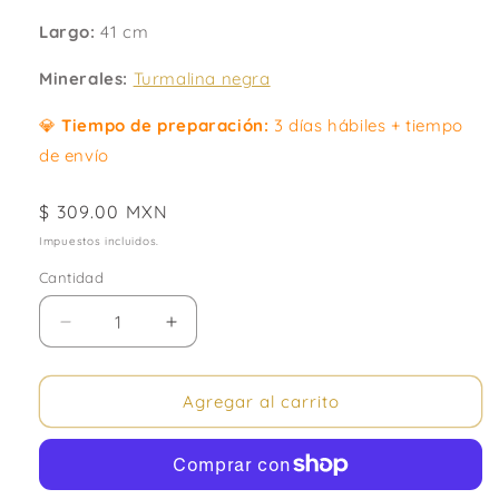
Largo:
41 cm
Minerales:
T
urmalina negra
💎
Tiempo de preparación:
3
días hábiles + tiempo
de envío
Precio
$ 309.00 MXN
habitual
Impuestos incluidos.
Cantidad
Cantidad
Reducir
Aumentar
cantidad
cantidad
para
para
Canek.
Canek.
Agregar al carrito
Collar
Collar
minimalista
minimalista
con
con
turmalina
turmalina