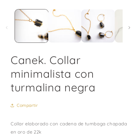
Abrir
elemento
multimedia
1
en
una
ventana
modal
Canek. Collar
minimalista con
turmalina negra
Compartir
Collar elaborado con cadena de tumbaga chapada
en oro de 22k