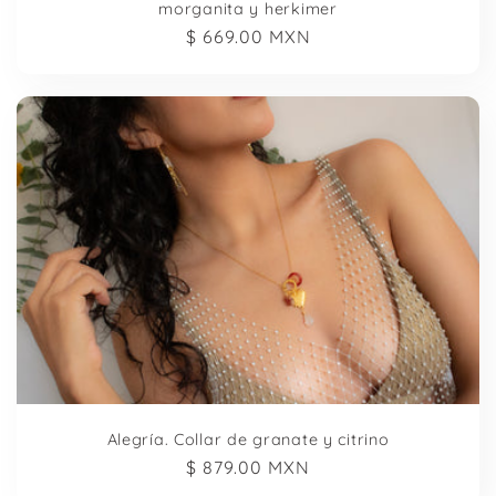
morganita y herkimer
Precio
$ 669.00 MXN
habitual
Alegría. Collar de granate y citrino
Precio
$ 879.00 MXN
habitual