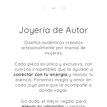
de
1
/
4
Joyería de Autor
Diseños auténticos creados
artesanalmente por manos de
mujeres.
Cada pieza es única y exclusiva, con
cuarzos irrepetibles que te ayudan a
conectar con tu energía
y realzar tu
esencia. Ponemos magia y amor en
cada joya para que te acompañe a
donde vayas.
Sin duda, el mejor regalo para
elevar tu vibración
y sentirte