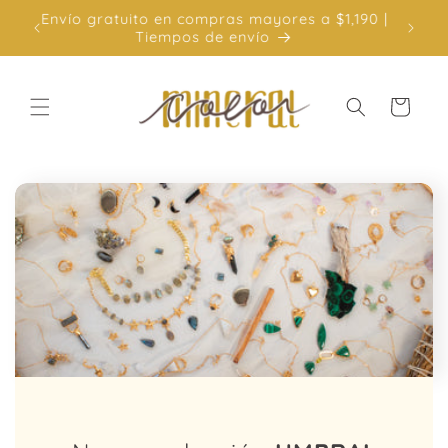
Ir
190 |
3 Meses Sin Intereses con Mercado Pago,
directamente
compra mínima de $3,500
al contenido
Carrito