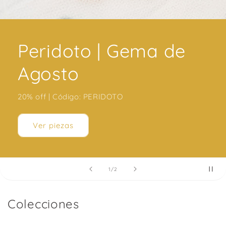
Peridoto | Gema de
Agosto
20% off | Código: PERIDOTO
Ver piezas
de
1
/
2
Colecciones