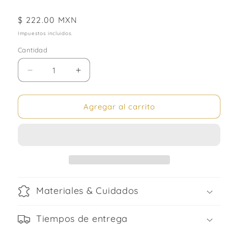
Precio
$ 222.00 MXN
habitual
Impuestos incluidos.
Cantidad
Cantidad
Reducir
Aumentar
cantidad
cantidad
para
para
Pulsera
Pulsera
Agregar al carrito
♋
♋
Cáncer
Cáncer
Materiales & Cuidados
Tiempos de entrega