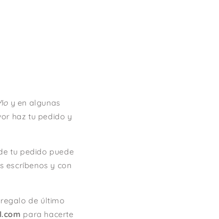
ño
y en algunas
avor haz tu pedido y
de tu pedido puede
as escríbenos y con
regalo de último
l.com
para hacerte