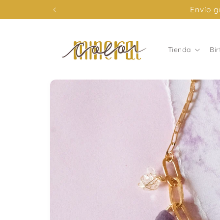
Ir
3 Meses S
directamente
al contenido
Tienda
Bi
Ir
directamente
a la
información
del producto