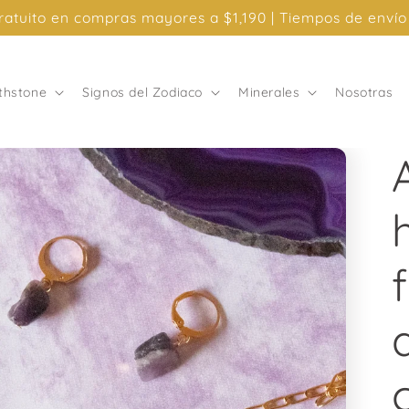
in Intereses con Mercado Pago, compra mínima de $3,5
rthstone
Signos del Zodiaco
Minerales
Nosotras