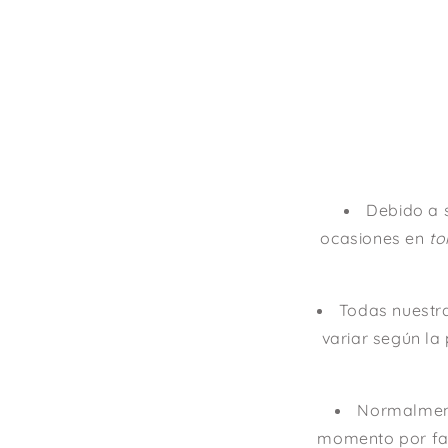
Debido a 
ocasiones en
to
Todas nuestr
variar según la 
Normalment
momento por fav