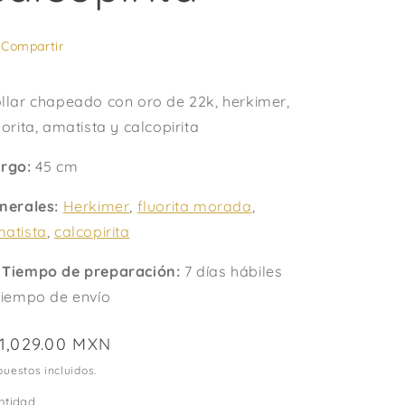
Compartir
llar chapeado con oro de 22k, herkimer,
uorita, amatista y calcopirita
rgo:
45 cm
nerales:
Herkimer
,
fluorita morada
,
atista
,
calcopirita

Tiempo de preparación:
7 días hábiles
tiempo de envío
recio
 1,029.00 MXN
abitual
uestos incluidos.
ntidad