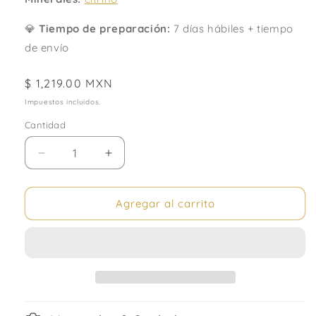
💎
Tiempo de preparación:
7 días hábiles + tiempo
de envío
Precio
$ 1,219.00 MXN
habitual
Impuestos incluidos.
Cantidad
Cantidad
Reducir
Aumentar
cantidad
cantidad
para
para
Solar.
Solar.
Agregar al carrito
Aretes
Aretes
con
con
citrino
citrino