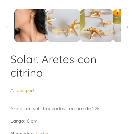
Abrir
elemento
multimedia
1
en
una
ventana
modal
Solar. Aretes con
citrino
Compartir
Aretes de sol chapeados con oro de 22k
Largo:
6 cm
Minerales:
citrino