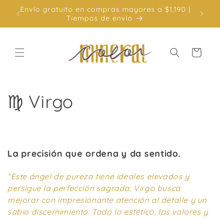
Ir
igo:
Envío gratuito en compras mayores a $1,190 |
3 Mes
directamente
Tiempos de envío
al contenido
Carrito
C
♍ Virgo
o
l
La precisión que ordena y da sentido.
e
"Este ángel de pureza tiene ideales elevados y
c
persigue la perfección sagrada. Virgo busca
mejorar con impresionante atención al detalle y un
c
sabio discernimiento. Todo lo estético, los valores y