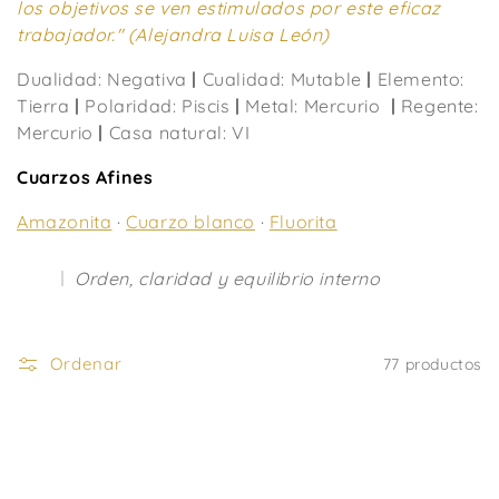
los objetivos se ven estimulados por este eficaz
i
trabajador." (Alejandra Luisa León)
ó
Dualidad: Negativa
|
Cualidad: Mutable
|
Elemento:
Tierra
|
Polaridad: Piscis
|
Metal: Mercurio
|
Regente:
n
Mercurio
|
Casa natural: VI
:
Cuarzos Afines
Amazonita
·
Cuarzo blanco
·
Fluorita
Orden, claridad y equilibrio interno
Ordenar
77 productos